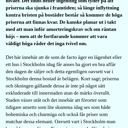
nivåer. Det finns heller ingenting som tyder på att
priserna ska sjunka i framtiden; så länge inflyttning
kontra bristen på bostäder består så kommer de höga
priserna att finnas kvar. De kanske planar ut i takt
med att man inför amorteringskrav och om räntan
höjs – men att de fortfarande kommer att vara
väldigt höga råder det inga tvivel om.
Det här innebär att de som de facto äger en lägenhet eller
ett hus i Stockholm idag får anses ha gjort en bra affär
den dagen de säljer och detta egentligen oavsett var i
Stockholm denna bostad är belägen. Kort sagt; priserna
och ökningen gällande dessa är inte på något sätt
exkluderade till innerstaden utan de märks överallt.
Staden växer utåt och det innebär att förorter som
tidigare ansetts som lite skumma idag ses som både
bohemiska och charmiga och också får priser som
matchar dessa elemant. Oavsett vart i Stockholm man