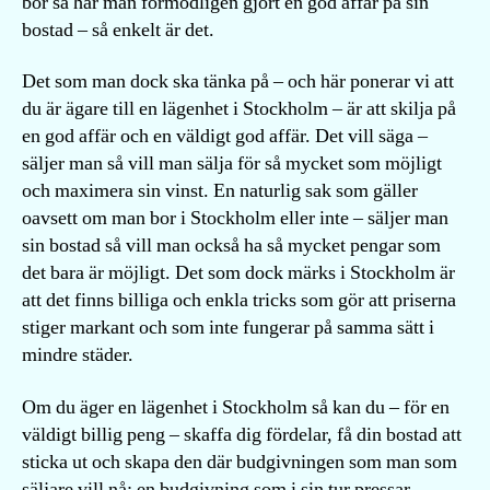
bor så har man förmodligen gjort en god affär på sin
bostad – så enkelt är det.
Det som man dock ska tänka på – och här ponerar vi att
du är ägare till en lägenhet i Stockholm – är att skilja på
en god affär och en väldigt god affär. Det vill säga –
säljer man så vill man sälja för så mycket som möjligt
och maximera sin vinst. En naturlig sak som gäller
oavsett om man bor i Stockholm eller inte – säljer man
sin bostad så vill man också ha så mycket pengar som
det bara är möjligt. Det som dock märks i Stockholm är
att det finns billiga och enkla tricks som gör att priserna
stiger markant och som inte fungerar på samma sätt i
mindre städer.
Om du äger en lägenhet i Stockholm så kan du – för en
väldigt billig peng – skaffa dig fördelar, få din bostad att
sticka ut och skapa den där budgivningen som man som
säljare vill nå; en budgivning som i sin tur pressar