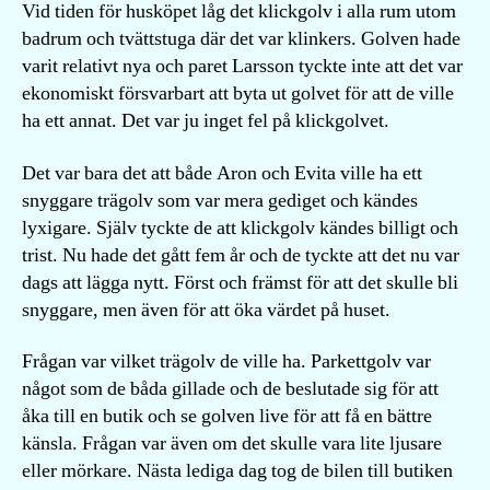
Vid tiden för husköpet låg det klickgolv i alla rum utom
badrum och tvättstuga där det var klinkers. Golven hade
varit relativt nya och paret Larsson tyckte inte att det var
ekonomiskt försvarbart att byta ut golvet för att de ville
ha ett annat. Det var ju inget fel på klickgolvet.
Det var bara det att både Aron och Evita ville ha ett
snyggare trägolv som var mera gediget och kändes
lyxigare. Själv tyckte de att klickgolv kändes billigt och
trist. Nu hade det gått fem år och de tyckte att det nu var
dags att lägga nytt. Först och främst för att det skulle bli
snyggare, men även för att öka värdet på huset.
Frågan var vilket trägolv de ville ha. Parkettgolv var
något som de båda gillade och de beslutade sig för att
åka till en butik och se golven live för att få en bättre
känsla. Frågan var även om det skulle vara lite ljusare
eller mörkare. Nästa lediga dag tog de bilen till butiken