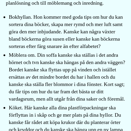
planlösning och till möblemang och inredning.
Bokhyllan. Hon kommer med goda tips om hur du kan
sortera dina böcker, skapa mer rymd och mer luft samt
göra den mer inbjudande. Kanske kan några växter
bland böckerna göra susen eller kanske kan böckerna
sorteras efter färg snarare än efter alfabetet?
Möblera om. Din soffa kanske ska ställas i det andra
hörnet och tvn kanske ska hängas på den andra väggen?
Bordet kanske ska flyttas upp på vinden och istället
ersättas av det mindre bordet du har i hallen och du
kanske ska ställa fler blommor i dina fönster. Kort sagt;
du får tips om hur du tar fram det bästa ur ditt
vardagsrum, men allt utgår från dina saker och föremål.
Köket. Här kanske alla dina plastförpackningar ska
förflyttas in i skåp och ge mer plats på dina hyllor. Du
kanske får rådet att köpa krukor där du planterar örter
och kryddor och du kanske ska hänga upp en ny lampa