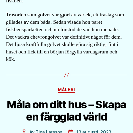
fiskben.
Träsorten som golvet var gjort av var ek, ett träslag som
gillades av dem båda. Sedan visade hon paret
fiskbensparketten och nu förstod de vad hon menade.
Det vackra chevrongolvet var definitivt något för dem.
Det ljusa kraftfulla golvet skulle göra sig riktigt fint i
huset och fick till en början förgylla vardagsrum och
kök.
Kategorier
MÅLERI
Måla om ditt hus – Skapa
en färgglad värld
Av
Tina Larsson
13 augusti, 2023
Inläggsförfattare
Inläggsdatum