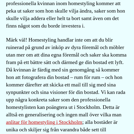
professionella kvinnan inom homestyling kommer att
peka ut saker som hon skulle vilja ändra, saker som hon
skulle vilja addera eller helt ta bort samt även om det
finns något som du borde investera i.
Märk väl! Homestyling handlar inte om att du blir
ruinerad på grund av inköp av dyra föremål och möbler
utan mer om att dina egna föremål och saker ska komma
fram på ett bättre sätt och därmed ge din bostad ett lyft.
Då kvinnan är färdig med sin genomgång så kommer
hon att fotografera din bostad – rum för rum – och hon
kommer därefter att skicka ett mail till sig med sina
synpunkter och sina visioner för din bostad. Vi kan rada
upp några konkreta saker som den professionella
homestylisten kan poängtera ut i Stockholm. Detta är
alltså en generalisering och ingen mall över vilka man
anlitar för homestyling i Stockholm
; alla bostäder är
unika och skiljer sig från varandra både sett till