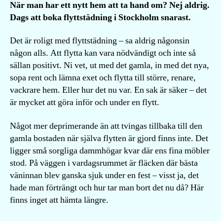
När man har ett nytt hem att ta hand om? Nej aldrig.
Dags att boka flyttstädning i Stockholm snarast.
Det är roligt med flyttstädning – sa aldrig någonsin
någon alls. Att flytta kan vara nödvändigt och inte så
sällan positivt. Ni vet, ut med det gamla, in med det nya,
sopa rent och lämna exet och flytta till större, renare,
vackrare hem. Eller hur det nu var. En sak är säker – det
är mycket att göra inför och under en flytt.
Något mer deprimerande än att tvingas tillbaka till den
gamla bostaden när själva flytten är gjord finns inte. Det
ligger små sorgliga dammhögar kvar där ens fina möbler
stod. På väggen i vardagsrummet är fläcken där bästa
väninnan blev ganska sjuk under en fest – visst ja, det
hade man förträngt och hur tar man bort det nu då? Här
finns inget att hämta längre.