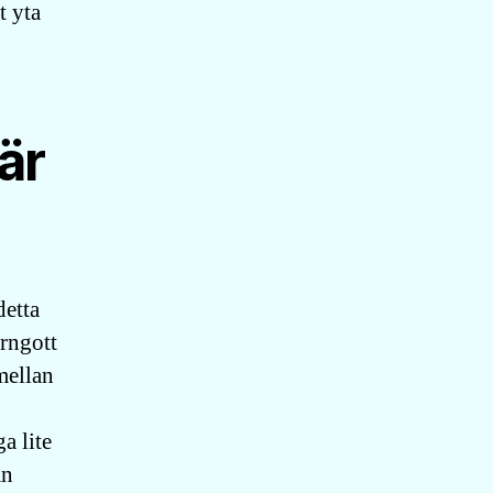
t yta
är
detta
örngott
mellan
a lite
an