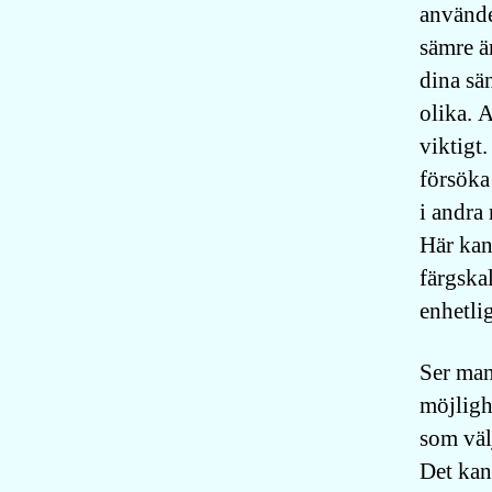
använde
sämre ä
dina sä
olika. 
viktigt
försöka
i andra
Här kan
färgska
enhetli
Ser man 
möjligh
som väl
Det kan