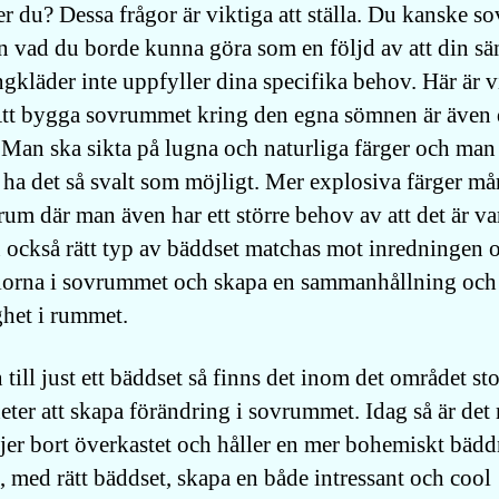
r du? Dessa frågor är viktiga att ställa. Du kanske so
n vad du borde kunna göra som en följd av att din sän
ngkläder inte uppfyller dina specifika behov. Här är vi
Att bygga sovrummet kring den egna sömnen är även 
. Man ska sikta på lugna och naturliga färger och man
 ha det så svalt som möjligt. Mer explosiva färger mår
 rum där man även har ett större behov av att det är va
 också rätt typ av bäddset matchas mot inredningen 
lorna i sovrummet och skapa en sammanhållning och
ghet i rummet.
till just ett bäddset så finns det inom det området st
eter att skapa förändring i sovrummet. Idag så är de
jer bort överkastet och håller en mer bohemiskt bädd
, med rätt bäddset, skapa en både intressant och cool