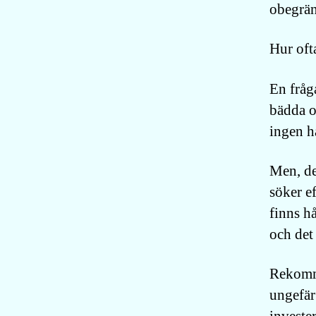
obegrän
Hur oft
En fråg
bädda o
ingen ha
Men, det
söker e
finns hå
och det
Rekomme
ungefär