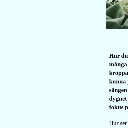
Hur du 
många 
kroppar
kunna p
sängen 
dygnet 
fokus p
Hur ser