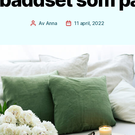
Av
Anna
11 april, 2022
Inläggsförfattare
Inläggsdatum