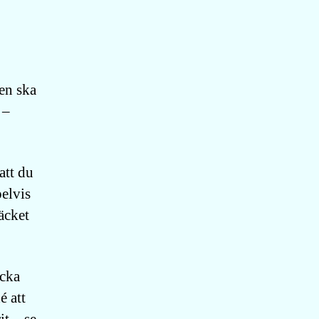
gen ska
 –
att du
elvis
täcket
ecka
é att