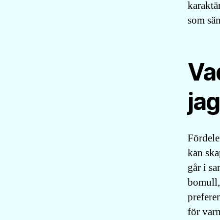
karaktä
som sän
Vad
jag
Fördele
kan skap
går i s
bomull,
preferen
för varm