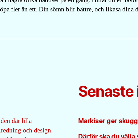
a i några olika bäddset på en gång. Hittar du en favor
 köpa fler än ett. Din sömn blir bättre, och likaså dina 
Senaste 
den där lilla
Markiser ger skugga,
inredning och design.
Därför ska du välja