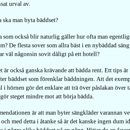
sat urval av.
a ska man byta bäddset?
a som också blir naturlig gäller hur ofta man egentli
m? De flesta sover som allra bäst i en nybäddad säng
r väl någonsin sovit dåligt på ett hotell?
 är också ganska krävande att bädda rent. Ett tips är 
fter bäddset som förenklar bäddningen. Att det exemp
l i hörnen gör det enklare att trä över påslakan över 
 gör steget mindre mot att börja bädda.
ndationen är att man byter sängkläder varannan v
 och med detta i åtanke så är det kanske ingen dum id