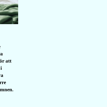
e
ra
ör att
i
va
rre
sömnen.