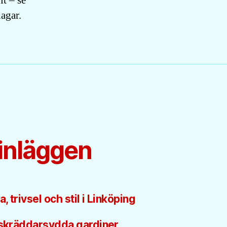
it – se
dagar.
inläggen
 trivsel och stil i Linköping
 skräddarsydda gardiner