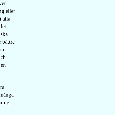
ver
g eller
 alla
det
 ska
 bättre
rmt.
och
 en
ora
t många
ning.