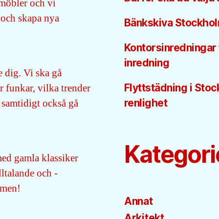
 möbler och vi
 och skapa nya
Bänkskiva Stockhol
Kontorsinredningar 
inredning
 dig. Vi ska gå
r funkar, vilka trender
Flyttstädning i Sto
 samtidigt också gå
renlighet
Kategori
ed gamla klassiker
lltalande och -
mmen!
Annat
Arkitekt