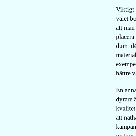
Viktigt
valet b
att man 
placera 
dum idé
material
exempel
bättre v
En anna
dyrare 
kvalitet
att näth
kampanj
mattor
.