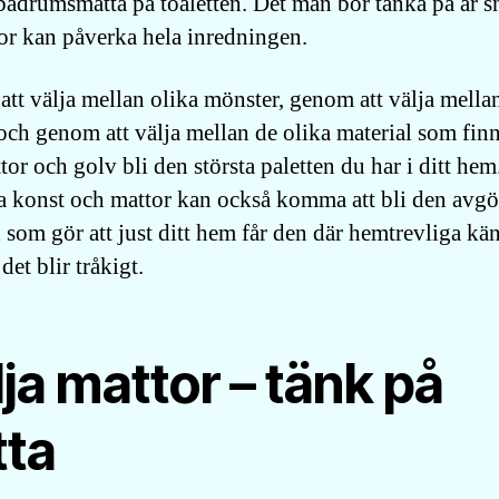
badrumsmatta på toaletten. Det man bör tänka på är s
tor kan påverka hela inredningen.
tt välja mellan olika mönster, genom att välja mella
och genom att välja mellan de olika material som finn
tor och golv bli den största paletten du har i ditt hem
a konst och mattor kan också komma att bli den avg
n som gör att just ditt hem får den där hemtrevliga kä
 det blir tråkigt.
ja mattor – tänk på
tta