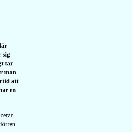
där
 sig
t tar
är man
rtid att
har en
cerar
 dörren