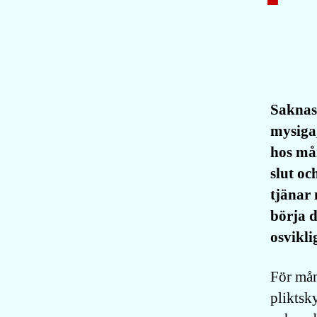
Saknas 
mysiga,
hos mån
slut oc
tjänar 
börja d
osvikli
För mån
pliktsk