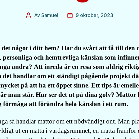
Av
Samuel
9 oktober, 2023
Inläggsförfattare
Inläggsdatum
det något i ditt hem? Har du svårt att få till den 
 personliga och hemtrevliga känslan som infinner
ga andra? Att inreda är en resa som aldrig riktig
h det handlar om ett ständigt pågående projekt d
mycket på att ha ett öppet sinne. Ett tips är emelle
är man står. Hur ser det ut på dina golv? Mattor 
g förmåga att förändra hela känslan i ett rum.
ga så handlar mattor om ett nödvändigt ont. Man pla
yldigt ut en matta i vardagsrummet, en matta framför