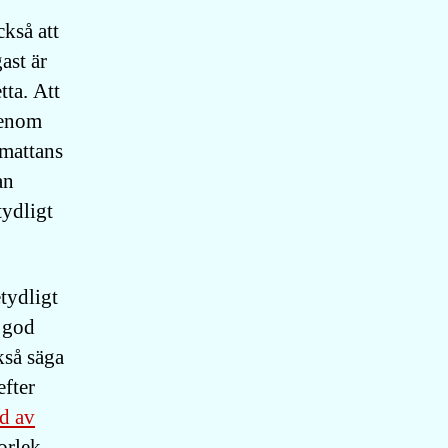
ckså att
ast är
tta. Att
igenom
 mattans
an
tydligt
tydligt
v god
kså säga
efter
ud av
orlek