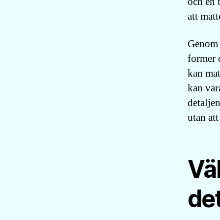
och en 
att mat
Genom a
former 
kan mat
kan var
detalje
utan att
Väl
de