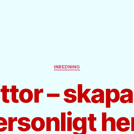
Kategorier
INREDNING
tor – skapa
ersonligt h