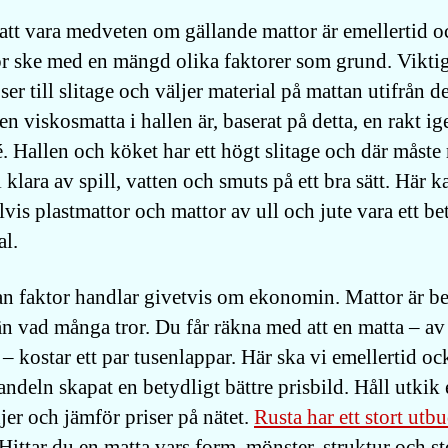
 att vara medveten om gällande mattor är emellertid o
ör ske med en mängd olika faktorer som grund. Viktig
ser till slitage och väljer material på mattan utifrån de
en viskosmatta i hallen är, baserat på detta, en rakt 
. Hallen och köket har ett högt slitage och där måste
 klara av spill, vatten och smuts på ett bra sätt. Här k
vis plastmattor och mattor av ull och jute vara ett be
al.
n faktor handlar givetvis om ekonomin. Mattor är be
än vad många tror. Du får räkna med att en matta – a
 – kostar ett par tusenlappar. Här ska vi emellertid oc
andeln skapat en betydligt bättre prisbild. Håll utkik 
er och jämför priser på nätet.
Rusta har ett stort utb
 Hittar du en matta vars form, mönster, struktur och st