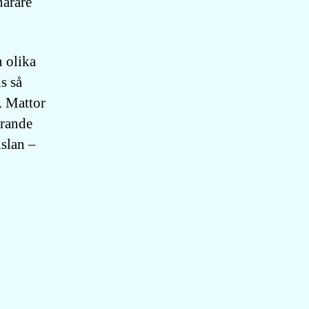
narare
n olika
s så
. Mattor
örande
nslan –